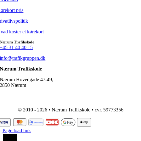
ørekort pris
rivatlivspolitik
vad koster et kørekort
Nærum Trafikskole
+45 31 40 40 15
info@trafikgruppen.dk
Nærum Trafikskole
Nærum Hovedgade 47-49,
2850 Nærum
© 2010 - 2026 • Nærum Trafikskole • cvr. 59773356
Page load link
Go