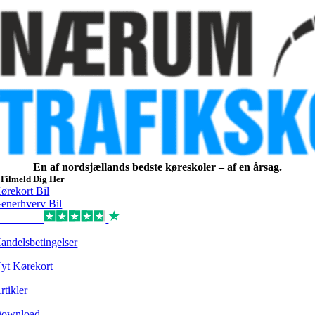
En af nordsjællands bedste køreskoler – af en årsag.
Tilmeld Dig Her
ørekort Bil
enerhverv Bil
Excellent
andelsbetingelser
yt Kørekort
rtikler
ownload