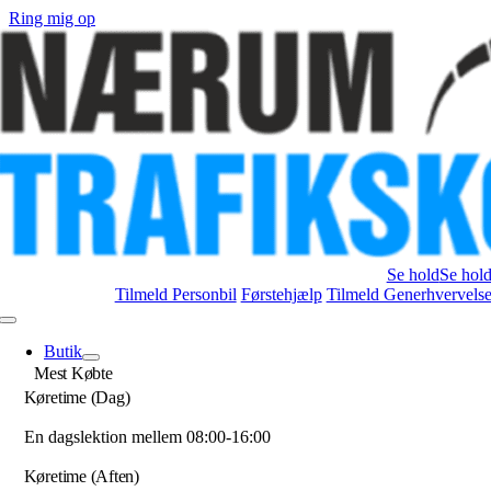
Skip
Ring mig op
to
content
Se hold
Se hol
Tilmeld Personbil
Førstehjælp
Tilmeld Generhvervels
Toggle
Navigation
Butik
Mest Købte
Køretime (Dag)
En dagslektion mellem 08:00-16:00
Køretime (Aften)