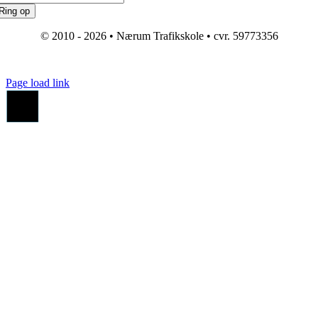
Ring op
© 2010 - 2026 • Nærum Trafikskole • cvr. 59773356
Page load link
Go
to
Top