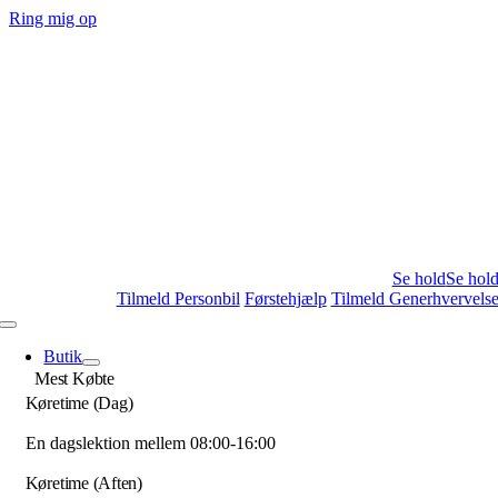
Skip
Ring mig op
to
content
Se hold
Se hol
Tilmeld Personbil
Førstehjælp
Tilmeld Generhvervels
Toggle
Navigation
Butik
Mest Købte
Køretime (Dag)
En dagslektion mellem 08:00-16:00
Køretime (Aften)