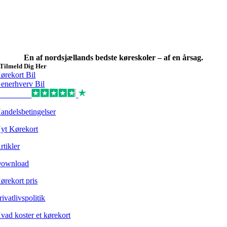
En af nordsjællands bedste køreskoler – af en årsag.
Tilmeld Dig Her
ørekort Bil
enerhverv Bil
Excellent
andelsbetingelser
yt Kørekort
rtikler
ownload
ørekort pris
rivatlivspolitik
vad koster et kørekort