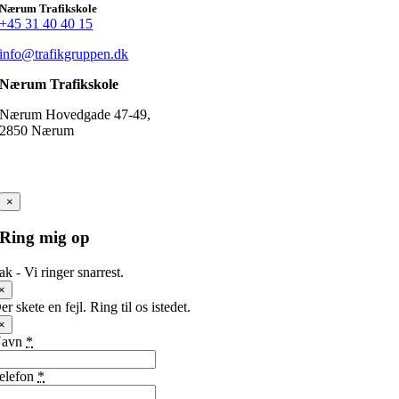
Nærum Trafikskole
+45 31 40 40 15
info@trafikgruppen.dk
Nærum Trafikskole
Nærum Hovedgade 47-49,
2850 Nærum
×
Ring mig op
ak - Vi ringer snarrest.
×
er skete en fejl. Ring til os istedet.
×
Navn
*
elefon
*