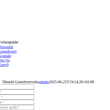
velsespakke
Personbil
Generhverv
Kontakt
Om Os
Kurv
0
Tilmeld Generhvervelse
admin
2025-06-25T19:14:26+02:00