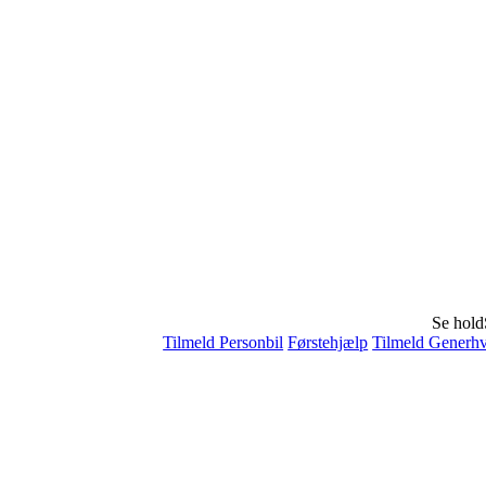
Se hold
Tilmeld Personbil
Førstehjælp
Tilmeld Generhv