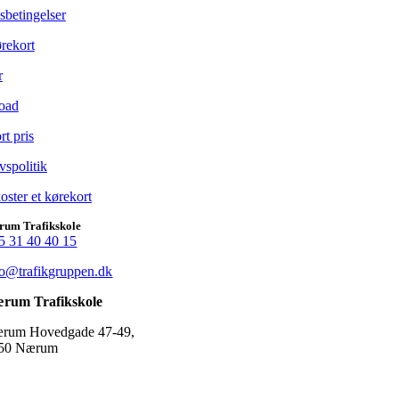
sbetingelser
rekort
r
oad
t pris
ivspolitik
ster et kørekort
rum Trafikskole
5 31 40 40 15
fo@trafikgruppen.dk
rum Trafikskole
rum Hovedgade 47-49,
50 Nærum