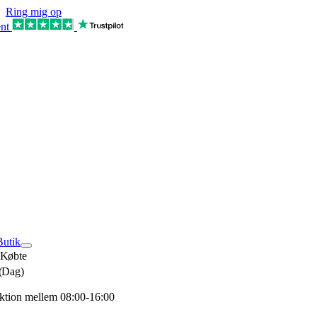
Skip
Ring mig op
to
ent
content
tion
Butik
 Købte
(Dag)
ktion mellem 08:00-16:00