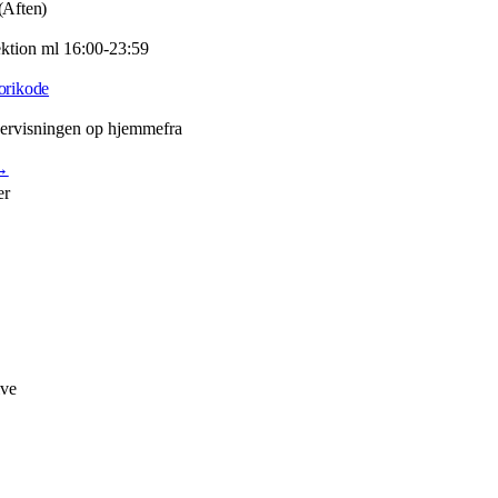
(Aften)
ektion ml 16:00-23:59
orikode
ervisningen op hjemmefra
→
er
ive