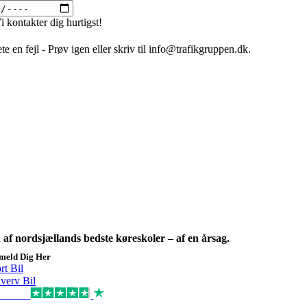
i kontakter dig hurtigst!
te en fejl - Prøv igen eller skriv til info@trafikgruppen.dk.
 af nordsjællands bedste køreskoler – af en årsag.
lmeld Dig Her
rt Bil
verv Bil
cellent