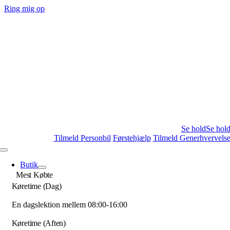
Skip
Ring mig op
to
content
Se hold
Se hol
Tilmeld Personbil
Førstehjælp
Tilmeld Generhvervels
Toggle
Navigation
Butik
Mest Købte
Køretime (Dag)
En dagslektion mellem 08:00-16:00
Køretime (Aften)