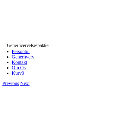
Generhvervelsespakke
Personbil
Generhverv
Kontakt
Om Os
Kurv
0
Previous
Next
View
Larger
Image