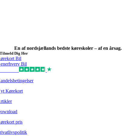
En af nordsjællands bedste køreskoler – af en årsag.
Tilmeld Dig Her
ørekort Bil
enerhverv Bil
Excellent
andelsbetingelser
yt Kørekort
rtikler
ownload
ørekort pris
rivatlivspolitik