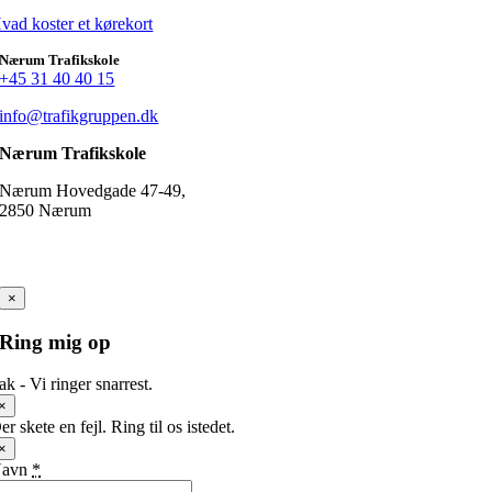
vad koster et kørekort
Nærum Trafikskole
+45 31 40 40 15
info@trafikgruppen.dk
Nærum Trafikskole
Nærum Hovedgade 47-49,
2850 Nærum
×
Ring mig op
ak - Vi ringer snarrest.
×
er skete en fejl. Ring til os istedet.
×
Navn
*