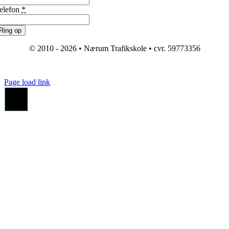
elefon
*
Ring op
© 2010 - 2026 • Nærum Trafikskole • cvr. 59773356
Page load link
Go
to
Top