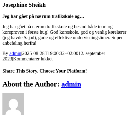
Josephine Sheikh
Jeg har gået på nærum trafikskole og…
Jeg har gået på nærum trafikskole og bestod både teori og
køreprøven i første hug! God køreskole, god og venlig kørelærer
(jeg havde Sajad), gode og effektive undervisningstimer. Super
anbefaling herfra!
By
admin
|
2025-08-28T19:00:32+02:00
12. september
til
2023
|
Kommentarer lukket
Josephine
Sheikh
Share This Story, Choose Your Platform!
Facebook
X
Reddit
LinkedIn
WhatsApp
Telegram
Tumblr
Pinterest
Vk
Xing
Email
About the Author:
admin