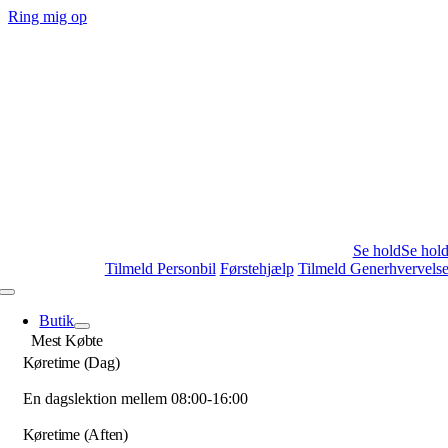
Skip
Ring mig op
to
content
Se hold
Se hol
Tilmeld Personbil
Førstehjælp
Tilmeld Generhvervels
Toggle
Navigation
Butik
Mest Købte
Køretime (Dag)
En dagslektion mellem 08:00-16:00
Køretime (Aften)