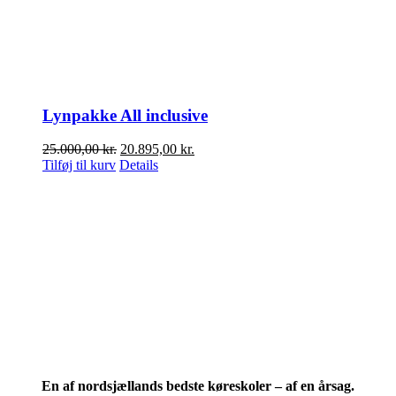
Lynpakke All inclusive
Den
Den
25.000,00
kr.
20.895,00
kr.
oprindelige
aktuelle
Tilføj til kurv
Details
pris
pris
var:
er:
25.000,00 kr..
20.895,00 kr..
En af nordsjællands bedste køreskoler – af en årsag.