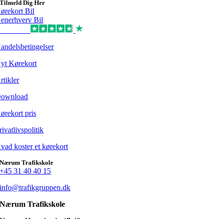
Tilmeld Dig Her
ørekort Bil
enerhverv Bil
Excellent
andelsbetingelser
yt Kørekort
rtikler
ownload
ørekort pris
rivatlivspolitik
vad koster et kørekort
Nærum Trafikskole
+45 31 40 40 15
info@trafikgruppen.dk
Nærum Trafikskole