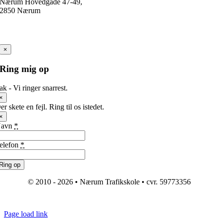
Nærum Hovedgade 47-49,
2850 Nærum
×
Ring mig op
ak - Vi ringer snarrest.
×
er skete en fejl. Ring til os istedet.
×
Navn
*
elefon
*
Ring op
© 2010 - 2026 • Nærum Trafikskole • cvr. 59773356
Page load link