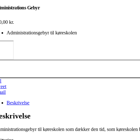
ministrations Gebyr
0,00
kr.
Administrationsgebyr til køreskolen
ministrations
byr
al
l
eet
ail
Beskrivelse
eskrivelse
ministrationsgebyr til køreskolen som dækker den tid, som køreskolen 