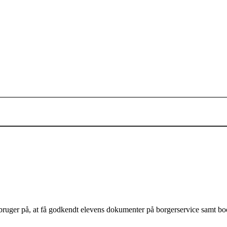
Tilføj til kurv
Tilføj til kurv
bruger på, at få godkendt elevens dokumenter på borgerservice samt bo