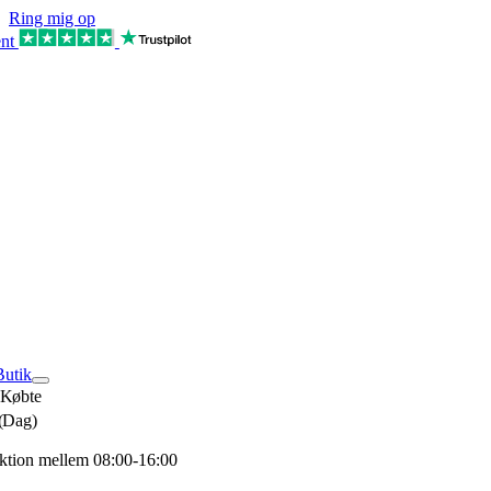
Skip
Ring mig op
to
ent
content
tion
Butik
 Købte
(Dag)
ktion mellem 08:00-16:00