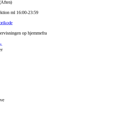
(Aften)
ektion ml 16:00-23:59
orikode
ervisningen op hjemmefra
→
er
ive