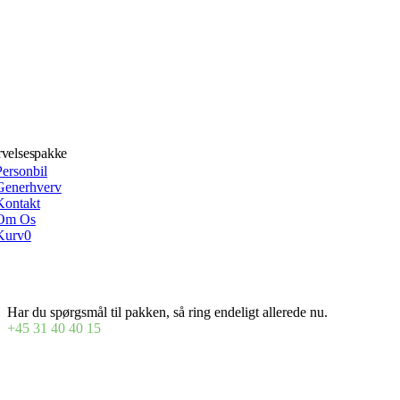
velsespakke
Personbil
Generhverv
Kontakt
Om Os
Kurv
0
Har du spørgsmål til pakken, så ring endeligt allerede nu.
+45 31 40 40 15