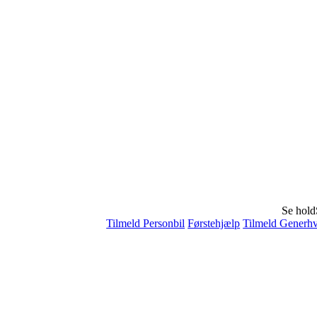
Se hold
Tilmeld Personbil
Førstehjælp
Tilmeld Generhv